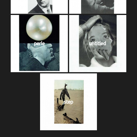
perle
untitled
step