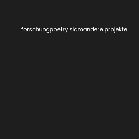
forschung
poetry slam
andere projekte