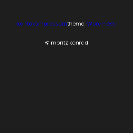
kontakt
impressum
theme:
WordPress
© moritz konrad